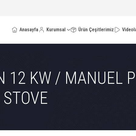
Anasayfa
Kurumsal
Ürün Çeşitlerimiz
Videol
N 12 KW / MANUEL 
S STOVE