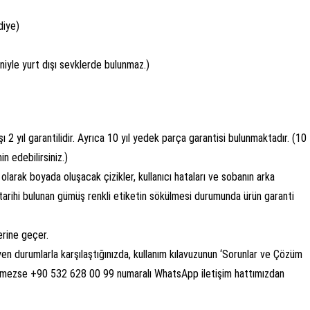
diye)
iyle yurt dışı sevklerde bulunmaz.)
 2 yıl garantilidir. Ayrıca 10 yıl yedek parça garantisi bulunmaktadır. (10
n edebilirsiniz.)
olarak boyada oluşacak çizikler, kullanıcı hataları ve sobanın arka
m tarihi bulunan gümüş renkli etiketin sökülmesi durumunda ürün garanti
erine geçer.
n durumlarla karşılaştığınızda, kullanım kılavuzunun ‘Sorunlar ve Çözüm
zülmezse +90 532 628 00 99 numaralı WhatsApp iletişim hattımızdan