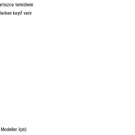
tsizce temizlenir.
erken keyif verir.
ı Modeller İçin)