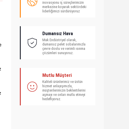
inovasyonu iş süreçlerimizin
merkezine koyarak sektördeki
liderliğimizi sürdürüyoruz
Dumansız Hava
Mak Endüstriyel olarak,
dumansız pelet sobalarımızla
e
çevre dostu ve verimli ısınma
çözümleri sunuyoruz.
z
Mutlu Müşteri
Kaliteli ürünlerimiz ve üstün
hizmet anlayışımızla,
müşterilerimizin beklentilerini
z
aşmayı ve onları mutlu etmeyi
hedefliyoruz.