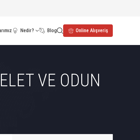
arımız
Nedir?
Blog
Online Alışveriş
PELET VE ODUN