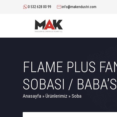
0 532 628 00 99
info@makendustri.com
FLAME PLUS FA
SOBASI / BABA’
Anasayfa
»
Ürünlerimiz
»
Soba