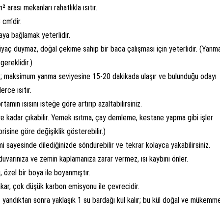
rası mekanları rahatlıkla ısıtır.
 cm’dir.
ya bağlamak yeterlidir.
iyaç duymaz, doğal çekime sahip bir baca çalışması için yeterlidir. (Yanm
gereklidir.)
ır; maksimum yanma seviyesine 15-20 dakikada ulaşır ve bulunduğu odayı
erce ısıtır.
tamın ısısını isteğe göre artırıp azaltabilirsiniz.
ye kadar çıkabilir. Yemek ısıtma, çay demleme, kestane yapma gibi işler
lorisine göre değişiklik gösterebilir.)
 sayesinde dilediğinizde söndürebilir ve tekrar kolayca yakabilirsiniz.
duvarınıza ve zemin kaplamanıza zarar vermez, ısı kaybını önler.
 özel bir boya ile boyanmıştır.
kar, çok düşük karbon emisyonu ile çevrecidir.
 yandıktan sonra yaklaşık 1 su bardağı kül kalır; bu kül doğal ve mükemme