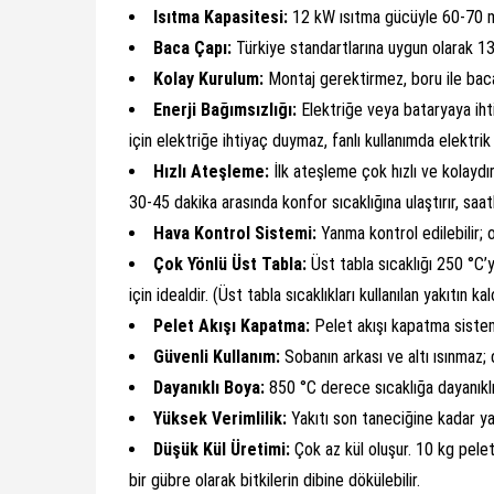
Isıtma Kapasitesi:
12 kW ısıtma gücüyle 60-70 m² a
Baca Çapı:
Türkiye standartlarına uygun olarak 13
Kolay Kurulum:
Montaj gerektirmez, boru ile baca
Enerji Bağımsızlığı:
Elektriğe veya bataryaya iht
için elektriğe ihtiyaç duymaz, fanlı kullanımda elektrik 
Hızlı Ateşleme:
İlk ateşleme çok hızlı ve kolayd
30-45 dakika arasında konfor sıcaklığına ulaştırır, saatl
Hava Kontrol Sistemi:
Yanma kontrol edilebilir; or
Çok Yönlü Üst Tabla:
Üst tabla sıcaklığı 250 °C’
için idealdir. (Üst tabla sıcaklıkları kullanılan yakıtın ka
Pelet Akışı Kapatma:
Pelet akışı kapatma sistemi
Güvenli Kullanım:
Sobanın arkası ve altı ısınmaz; 
Dayanıklı Boya:
850 °C derece sıcaklığa dayanıklı,
Yüksek Verimlilik:
Yakıtı son taneciğine kadar ya
Düşük Kül Üretimi:
Çok az kül oluşur. 10 kg pelet
bir gübre olarak bitkilerin dibine dökülebilir.