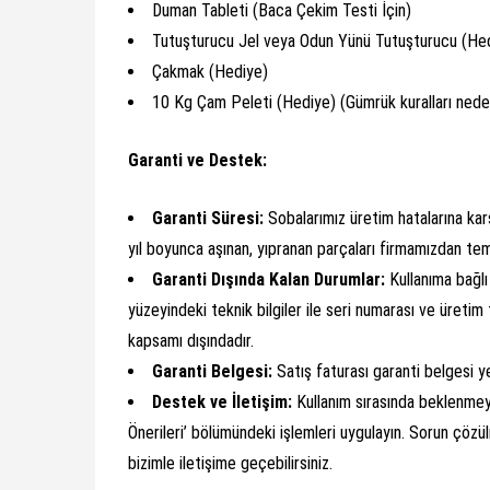
Duman Tableti (Baca Çekim Testi İçin)
Tutuşturucu Jel veya Odun Yünü Tutuşturucu (He
Çakmak (Hediye)
10 Kg Çam Peleti (Hediye) (Gümrük kuralları neden
Garanti ve Destek:
Garanti Süresi:
Sobalarımız üretim hatalarına karşı
yıl boyunca aşınan, yıpranan parçaları firmamızdan temi
Garanti Dışında Kalan Durumlar:
Kullanıma bağlı 
yüzeyindeki teknik bilgiler ile seri numarası ve üreti
kapsamı dışındadır.
Garanti Belgesi:
Satış faturası garanti belgesi y
Destek ve İletişim:
Kullanım sırasında beklenmeye
Önerileri’ bölümündeki işlemleri uygulayın. Sorun çö
bizimle iletişime geçebilirsiniz.