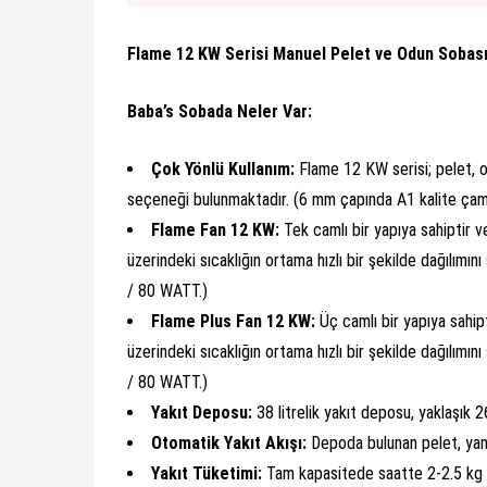
Flame 12 KW Serisi Manuel Pelet ve Odun Sobası
Baba’s Sobada Neler Var:
Çok Yönlü Kullanım:
Flame 12 KW serisi; pelet, od
seçeneği bulunmaktadır. (6 mm çapında A1 kalite çam
Flame Fan 12 KW:
Tek camlı bir yapıya sahiptir ve
üzerindeki sıcaklığın ortama hızlı bir şekilde dağılımını
/ 80 WATT.)
Flame Plus Fan 12 KW:
Üç camlı bir yapıya sahipt
üzerindeki sıcaklığın ortama hızlı bir şekilde dağılımını
/ 80 WATT.)
Yakıt Deposu:
38 litrelik yakıt deposu, yaklaşık 
Otomatik Yakıt Akışı:
Depoda bulunan pelet, yanm
Yakıt Tüketimi:
Tam kapasitede saatte 2-2.5 kg y